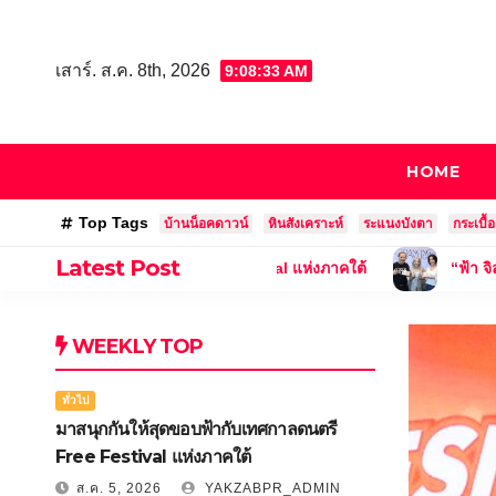
Skip
to
เสาร์. ส.ค. 8th, 2026
9:08:35 AM
content
HOME
Top Tags
บ้านน็อคดาวน์
หินสังเคราะห์
ระแนงบังตา
กระเบื้
Latest Post
ทศกาลดนตรี Free Festival แห่งภาคใต้
“ฟ้า จิลมิกา” ส่งต่อ 
WEEKLY TOP
ทั่วไป
มาสนุกกันให้สุดขอบฟ้ากับเทศกาลดนตรี
Free Festival แห่งภาคใต้
ส.ค. 5, 2026
YAKZABPR_ADMIN