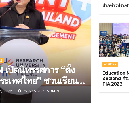
ฝากข่าวประชา
ธ์
ประชาสัมพันธ์
การศึกษา
 ระดมพลัง 8
Demosa
Education 
ิทยาลัยวิจัยชั้นนำของ
ดูแลสุขภ
Zealand ร่วม
TIA 2023
ทศ โชว์ 23 นวัตกรรม
ประเดิม
17, 2026
YAKZABPR_ADMIN
มิ.ย. 15, 2026
อภัยพิบัติ สร้าง
กับ ฟอส &
เทศไทยที่พร้อมรับ
ฤต” ในงานมหกรรมงาน