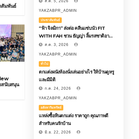
ส.ค. 5, 2026
สัมพันธ์
YAKZABPR_ADMIN
ประชาสัมพันธ์
“ฟ้า จิลมิกา” ส่งต่อ คลีนแซ่บนัว FIT
WITH FAH ชวน ธัญญ่า ลิ้มรสชาติอา
หารคลีนสุดพรีเมียม
ส.ค. 3, 2026
YAKZABPR_ADMIN
ทั่วไป
ประชาสัมพันธ์
ตกแต่งผนังห้องนั่งเล่นอย่างไร ให้บ้านดูหรู
na เสิร์ฟกระแส
มาร์ส เพ็ทแค
New
และมีมิติ
าพง่ายๆ ได้ทุกวัน
Idea Ventur
สนับสนุน
ก.ค. 24, 2026
ด้วยกิจกรรมแฟนมีต
พันธมิตรระดั
YAKZABPR_ADMIN
YAKZABPR_ADMIN
พ.ค. 29, 2026
YA
 บุ๊ค
โครงการนวั
อสังหาริมทรัพย์
แหล่งซื้อหินตกแต่ง ราคาถูก คุณภาพดี
สัตว์เลี้ยง ป
สำหรับคนรักบ้าน
มิ.ย. 22, 2026