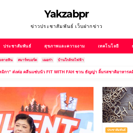
Yakzabpr
ข่าวประชาสัมพันธ์ เว็บฝากข่าว
ประชาสัมพันธ์
สุขภาพและความงาม
เทคโนโลยี
องลายหิน
สมาร์ทบอร์ด
เฌอร่า
บ้านใกล้รถไฟฟ้า
คลีนแซ่บนัว FIT WITH FAH ชวน ธัญญ่า ลิ้มรสชาติอาหารคลีนสุดพรีเมียม
ประชาสัมพันธ์