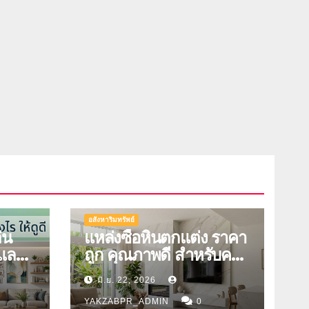
อสังหาริมทรัพย์
่น
แหล่งซื้อหินตกแต่ง ราคา
ูและมี
ถูก คุณภาพดี สำหรับคน
รักบ้าน
มิ.ย. 22, 2026
YAKZABPR_ADMIN
0