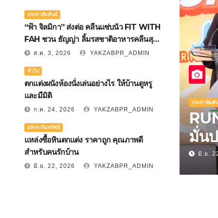
ประชาสัมพันธ์
“ฟ้า จิลมิกา” ส่งต่อ คลีนแซ่บนัว FIT WITH
FAH ชวน ธัญญ่า ลิ้มรสชาติอาหารคลีนสุด
พรีเมียม
ส.ค. 3, 2026
YAKZABPR_ADMIN
ทั่วไป
ตกแต่งผนังห้องนั่งเล่นอย่างไร ให้บ้านดูหรู
และมีมิติ
ประชาสัมพันธ์
ประชาสัมพัน
ก.ค. 24, 2026
YAKZABPR_ADMIN
RUN เปิดนิทรรศการ “ตั้ง
RUN
อสังหาริมทรัพย์
มั่นประเทศไทย” ชวนเรียนรู้
มหาว
แหล่งซื้อหินตกแต่ง ราคาถูก คุณภาพดี
23 นวัตกรรมรับมือภัยพิบัติ
ประเ
สำหรับคนรักบ้าน
มิ.ย. 22, 2026
YAKZABPR_ADMIN
มิ.ย. 
มิ.ย. 22, 2026
YAKZABPR_ADMIN
แห่งอนาคต เปลี่ยนงานวิจัย
รับมื
สู่เครื่องมือสร้างความ
“ประ
ปลอดภัยให้ประชาชน
วิก