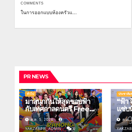
COMMENTS
ในการออกแบบห้องครัวแ…
PR NEWS
ทั่วไป
ประชาสัมพ
มาสนุกกันให้สุดขอบฟ้า
“ฟ้า 
กับเทศกาลดนตรี Free
แซ่บ
Festival แห่งภาคใต้
ชวน ธ
ส.ค. 5, 2026
ส.ค. 
หารคล
YAKZABPR_ADMIN
0
YAKZA