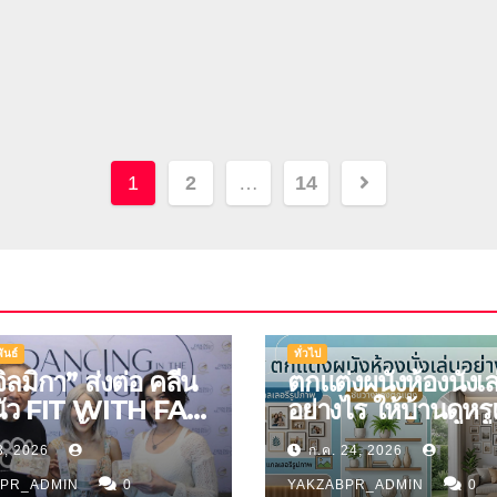
Posts
1
2
…
14
pagination
ันธ์
ทั่วไป
จิลมิกา” ส่งต่อ คลีน
ตกแต่งผนังห้องนั่งเล
นัว FIT WITH FAH
อย่างไร ให้บ้านดูหร
ัญญ่า ลิ้มรสชาติอา
มิติ
3, 2026
ก.ค. 24, 2026
ีนสุดพรีเมียม
BPR_ADMIN
0
YAKZABPR_ADMIN
0