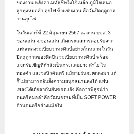
ของงาน หลังคาเมทัลชีทจิงโจ้เหล็ก ภูมิใจเสนอ
ลูกทุ่งหมอลำ ลุยไฟ ซิ่งแซ่บม่วน คือวันปิดฤดูกาล
งานลุยไฟ
ในวันเสาร์ที่ 22 มิถุนายน 2567 ณ ลาน บขส. 3
ขอนแก่น จ.ขอนแก่น เกิดกระแสการตอบรับจาก
แฟนเพลงระเบียบวาทะศิลป์อย่างล้นหลามในวัน
ปิดฤดูกาลของศิลปิน ระเบียบวาทะศิลป์ พร้อม
แขกรับเชิญที่กำลังเป็นกระแสอย่าง ลำไย ไห
ทองคำ และวงนิวคันทรี่ แม้สายฝนจะตกลงมา แต่
ก็ไม่สามารถยับยั้งความสนุกสนานลงได้ แฟน
เพลงได้เต้ยลากันยันซอดแจ้ง คือการพิสูจน์ว่า
ดนตรีหมอลำคือวัฒนธรรมที่เป็น SOFT POWER
ด้านดนตรีอย่างแม้จริง