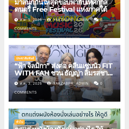
มาสนุกกันให้สุดขอบฟ้ากับเทศกาล
ดนตรี Free Festival แห่งภาคใต้
ส.ค. 5, 2026
YAKZABPR_ADMIN
0
COMMENTS
ประชาสัมพันธ์
“ฟ้า จิลมิกา” ส่งต่อ คลีนแซ่บนัว FIT
WITH FAH ชวน ธัญญ่า ลิ้มรสชาติ
อาหารคลีนสุดพรีเมียม
ส.ค. 3, 2026
YAKZABPR_ADMIN
0
COMMENTS
ทั่วไป