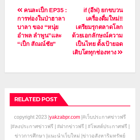
แนะแนว
คนละเป็ก EP35 :
if (อีฟ) ยกขบวน
การท่องในป่าฮาลา
เครื่องดื่มใหม่!!
เรื่อง
บาลา ของ “หนุ่ย
เตรียมรุกตลาดโลก
อำพล ลำพูน”และ
ด้วยเอกลักษณ์ความ
“เป็ก สัณณ์ชัย”
เป็นไทย ตั้งเป้ายอด
เติบโตทุกช่องทาง
RELATED POST
copyright 2023 |
yakzabpr.com
|#เว็บประกาศข่าวฟรี
|
#ลงประกาศข่าวฟรี | #ฝากข่าวฟรี | #โพสต์ประกาศฟรี |
ข่าวการศึกษา |แนะนำเว็บใหม่ |ข่าวอสังหาริมทรัพย์