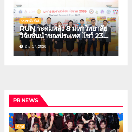
ประชาสัมพันธ์
RUN ระดมพลัง 8 มหาวิทยาลัย
วิจัยชั้นนำของประเทศ โชว์ 23
นวัตกรรมรับมือภัยพิบัติ สร้าง
มิ.ย. 17, 2026
“ประเทศไทยที่พร้อมรับวิกฤต” ใน
งานมหกรรมงานวิจัยแห่งชาติ
2569
PR NEWS
ทั่วไป