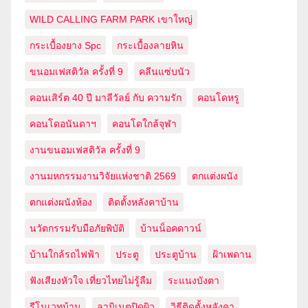
WILD CALLING FARM PARK เขาใหญ่
กระเบื้องยาง Spc
กระเบื้องลายหิน
ขนอมเฟสติวัล ครั้งที่ 9
คลีนแซ่บนัว
คอนเสิร์ต 40 ปี มาลีวัลย์ กับ ความรัก
คอนโดหรู
คอนโดอนันดาฯ
คอนโดใกล้จุฬา
งานขนอมเฟสติวัล ครั้งที่ 9
งานมหกรรมงานวิจัยแห่งชาติ 2569
ตกแต่งผนัง
ตกแต่งผนังห้อง
ติดตั้งหลังคาบ้าน
นวัตกรรมรับมือภัยพิบัติ
บ้านน็อคดาวน์
บ้านใกล้รถไฟฟ้า
ประตู
ประตูบ้าน
ฝ้าเพดาน
ฟังเสียงหัวใจ เที่ยวไทยไม่รู้ลืม
ระแนงบังตา
รีโนเวทบ้าน
ลามิเนตปิดผิว
วิธีติดตั้งหลังคา