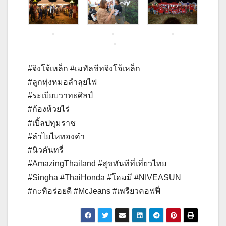
#จิงโจ้เหล็ก #เมทัลชีทจิงโจ้เหล็ก
#ลูกทุ่งหมอลำลุยไฟ
#ระเบียบวาทะศิลป์
#ก้องห้วยไร่
#เบิ้ลปทุมราช
#ลำไยไหทองคำ
#นิวคันทรี่
#AmazingThailand #สุขทันทีที่เที่ยวไทย
#Singha #ThaiHonda #โฮมมี #NIVEASUN
#กะทิอร่อยดี #McJeans #เพรียวคอฟฟี่