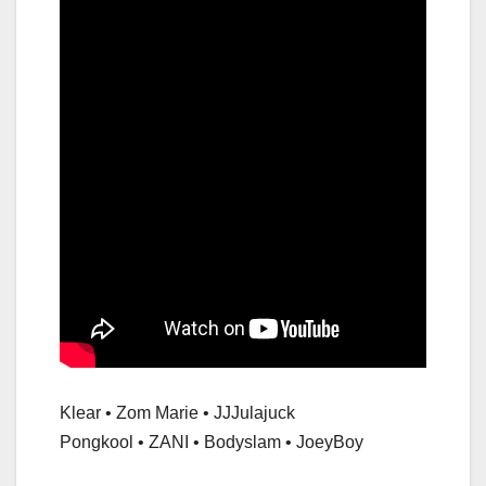
Klear • Zom Marie • JJJulajuck
Pongkool • ZANI • Bodyslam • JoeyBoy