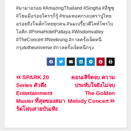
#มาม่าอร่อย #AmazingThailand #Singha #อีซูซุ
#โฮมมีอร่อยใครๆก็รู้ #ขนมทอดกรอบตราปูไทย
อร่อยถึงใจเด็กไทยทุกคน #นมเปรี้ยวดีไลท์โพรไบ
โอติก #PrimaHotelPattaya #Wisdomvalley
#TheConcert #Neekrung #กาลครั้งเจ็ดหนี
กรุงtotheuniverse #กาลครั้งเจ็ดหนีกรุง
แนะแนว
SPARK 20
คอนเสิร์ตจบ ความ
Series ตัวตึง
ประทับใจยังไม่จบ
เรื่อง
Entertainment
The Golden
Master ที่สุดของสมา
Melody Concert
ร์ตโฟนสายบันเทิง