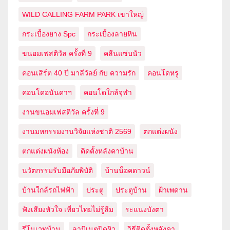
WILD CALLING FARM PARK เขาใหญ่
กระเบื้องยาง Spc
กระเบื้องลายหิน
ขนอมเฟสติวัล ครั้งที่ 9
คลีนแซ่บนัว
คอนเสิร์ต 40 ปี มาลีวัลย์ กับ ความรัก
คอนโดหรู
คอนโดอนันดาฯ
คอนโดใกล้จุฬา
งานขนอมเฟสติวัล ครั้งที่ 9
งานมหกรรมงานวิจัยแห่งชาติ 2569
ตกแต่งผนัง
ตกแต่งผนังห้อง
ติดตั้งหลังคาบ้าน
นวัตกรรมรับมือภัยพิบัติ
บ้านน็อคดาวน์
บ้านใกล้รถไฟฟ้า
ประตู
ประตูบ้าน
ฝ้าเพดาน
ฟังเสียงหัวใจ เที่ยวไทยไม่รู้ลืม
ระแนงบังตา
รีโนเวทบ้าน
ลามิเนตปิดผิว
วิธีติดตั้งหลังคา