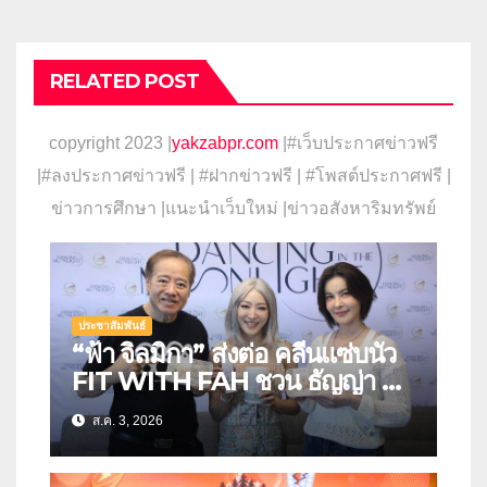
RELATED POST
copyright 2023 |
yakzabpr.com
|#เว็บประกาศข่าวฟรี
|
#ลงประกาศข่าวฟรี | #ฝากข่าวฟรี | #โพสต์ประกาศฟรี |
ข่าวการศึกษา |แนะนำเว็บใหม่ |ข่าวอสังหาริมทรัพย์
ประชาสัมพันธ์
“ฟ้า จิลมิกา” ส่งต่อ คลีนแซ่บนัว
FIT WITH FAH ชวน ธัญญ่า ลิ้ม
รสชาติอาหารคลีนสุดพรีเมียม
ส.ค. 3, 2026