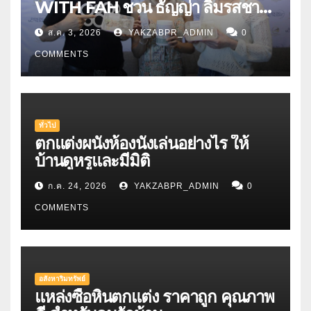
WITH FAH ชวน ธัญญ่า ลิ้มรสชาติ
อาหารคลีนสุดพรีเมียม
ส.ค. 3, 2026
YAKZABPR_ADMIN
0
COMMENTS
ทั่วไป
ตกแต่งผนังห้องนั่งเล่นอย่างไร ให้
บ้านดูหรูและมีมิติ
ก.ค. 24, 2026
YAKZABPR_ADMIN
0
COMMENTS
อสังหาริมทรัพย์
แหล่งซื้อหินตกแต่ง ราคาถูก คุณภาพ