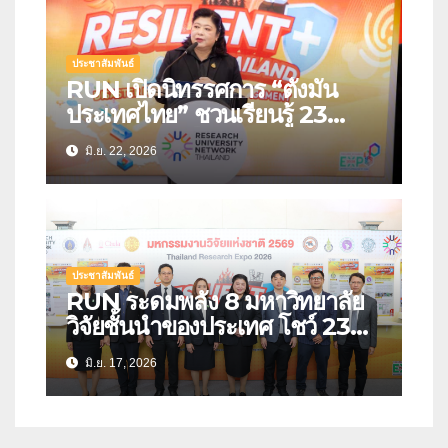
ประชาสัมพันธ์
RUN เปิดนิทรรศการ “ตั้งมั่น
ประเทศไทย” ชวนเรียนรู้ 23
นวัตกรรมรับมือภัยพิบัติแห่ง
มิ.ย. 22, 2026
อนาคต เปลี่ยนงานวิจัยสู่เครื่องมือ
สร้างความปลอดภัยให้ประชาชน
ประชาสัมพันธ์
RUN ระดมพลัง 8 มหาวิทยาลัย
วิจัยชั้นนำของประเทศ โชว์ 23
นวัตกรรมรับมือภัยพิบัติ สร้าง
มิ.ย. 17, 2026
“ประเทศไทยที่พร้อมรับวิกฤต” ใน
งานมหกรรมงานวิจัยแห่งชาติ
2569