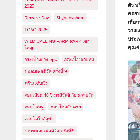
ตัว พ
2025
ครอบค
Recycle Day
Shynebyshera
เพื่อ
TCAC 2025
วางแผ
ประเท
WILD CALLING FARM PARK เขา
คุณค่
ใหญ่
กระเบื้องยาง Spc
กระเบื้องลายหิน
ขนอมเฟสติวัล ครั้งที่ 9
คลีนแซ่บนัว
คอนเสิร์ต 40 ปี มาลีวัลย์ กับ ความรัก
คอนโดหรู
คอนโดอนันดาฯ
คอนโดใกล้จุฬา
งานขนอมเฟสติวัล ครั้งที่ 9