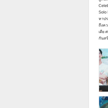
Celeb
Solo 
หาประ
ถึงคว
เดีย 
กันสร