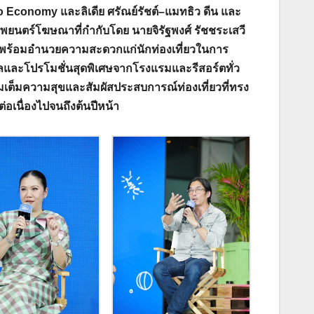
 Solo Economy และลิเดีย ศรัณย์รัชต์–แมทธิว ดีน และ
พยนตร์โฆษณาที่กำกับโดย นายจิรัฐพงศ์ รัชชระเสวี
ย พร้อมอำนวยความสะดวกแก่นักท่องเที่ยวในการ
ีลและโปรโมชั่นสุดพิเศษจากโรงแรมและรีสอร์ตทั่ว
ิมเต็มความสุขและสัมผัสประสบการณ์ท่องเที่ยวที่ทรง
ต่อเนื่องไปจนถึงต้นปีหน้า