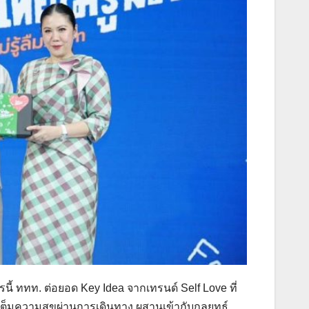
ี้ ททท. ต่อยอด Key Idea จากเทรนด์ Self Love ที่
มเต็มความสุขผ่านการเดินทาง ผสานเข้ากับกลยุทธ์