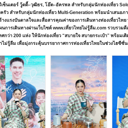
รีเซ็นเตอร์ วู้ดดี้–วุฒิธร, โอ๊ต–อัครพล สำหรับกลุ่มนักท่องเที่ยว
รัว สำหรับกลุ่มนักท่องเที่ยว Multi-Generation พร้อมนำเสนอภา
สร้างแรงบันดาลใจและสื่อสารคุณค่าของการเดินทางท่องเที่ยวไท
นการเดินทางผ่านเว็บไซต์ www.เที่ยวไทยไม่รู้ลืม.com รวบรวมด
ศกว่า 200 แห่ง ให้นักท่องเที่ยว “สบายใจ สบายกระเป๋า” พร้อมเต
าไม่รู้ลืม เพื่อมุ่งกระตุ้นบรรยากาศการท่องเที่ยวไทยในช่วงไฮซีซั่น