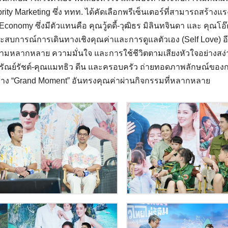
rity Marketing ซึ่ง ททท. ได้คัดเลือกพรีเซ็นเตอร์ที่สามารถสร้างแร
Economy ซึ่งมีตัวแทนคือ คุณวู้ดดี้-วุฒิธร มิลินทจินดา และ คุณโอ๊
สบการณ์การเดินทางเชิงคุณค่าและการดูแลตัวเอง (Self Love) อีก
ามหลากหลาย ความมั่นใจ และการใช้ชีวิตตามเสียงหัวใจอย่างสง่าง
ศรัณย์รัชต์-คุณแมทธิว ดีน และครอบครัว ถ่ายทอดภาพลักษณ์ของกา
้าง “Grand Moment” อันทรงคุณค่าผ่านกิจกรรมที่หลากหลาย