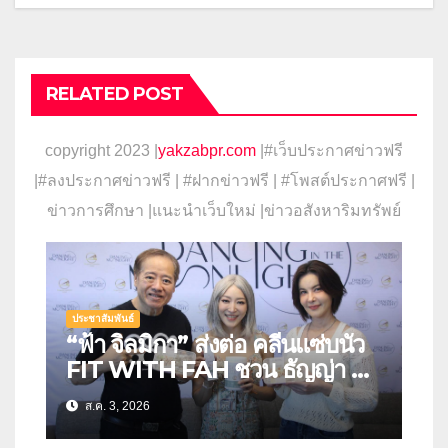
RELATED POST
copyright 2023 |
yakzabpr.com
|#เว็บประกาศข่าวฟรี
|
#ลงประกาศข่าวฟรี | #ฝากข่าวฟรี | #โพสต์ประกาศฟรี |
ข่าวการศึกษา |แนะนำเว็บใหม่ |ข่าวอสังหาริมทรัพย์
ประชาสัมพันธ์
“ฟ้า จิลมิกา” ส่งต่อ คลีนแซ่บนัว
FIT WITH FAH ชวน ธัญญ่า ลิ้ม
รสชาติอาหารคลีนสุดพรีเมียม
ส.ค. 3, 2026