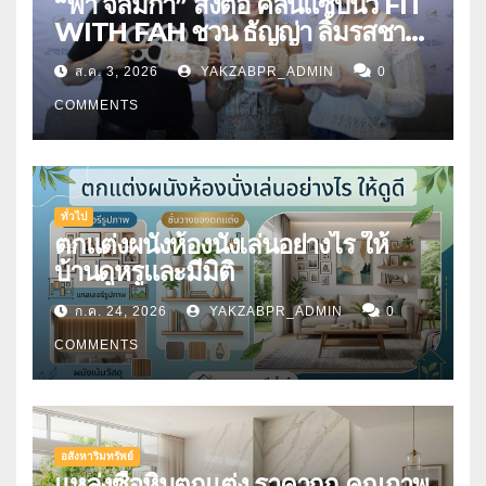
“ฟ้า จิลมิกา” ส่งต่อ คลีนแซ่บนัว FIT
WITH FAH ชวน ธัญญ่า ลิ้มรสชาติ
อาหารคลีนสุดพรีเมียม
ส.ค. 3, 2026
YAKZABPR_ADMIN
0
COMMENTS
ทั่วไป
ตกแต่งผนังห้องนั่งเล่นอย่างไร ให้
บ้านดูหรูและมีมิติ
ก.ค. 24, 2026
YAKZABPR_ADMIN
0
COMMENTS
อสังหาริมทรัพย์
แหล่งซื้อหินตกแต่ง ราคาถูก คุณภาพ