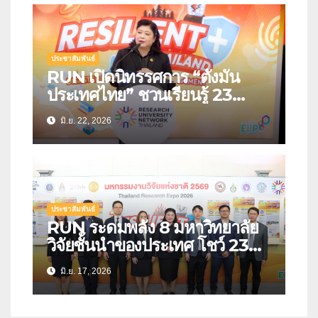
ประชาสัมพันธ์
RUN เปิดนิทรรศการ “ตั้งมั่น
ประเทศไทย” ชวนเรียนรู้ 23
นวัตกรรมรับมือภัยพิบัติแห่ง
มิ.ย. 22, 2026
อนาคต เปลี่ยนงานวิจัยสู่เครื่องมือ
สร้างความปลอดภัยให้ประชาชน
ประชาสัมพันธ์
RUN ระดมพลัง 8 มหาวิทยาลัย
วิจัยชั้นนำของประเทศ โชว์ 23
นวัตกรรมรับมือภัยพิบัติ สร้าง
มิ.ย. 17, 2026
“ประเทศไทยที่พร้อมรับวิกฤต” ใน
งานมหกรรมงานวิจัยแห่งชาติ
2569