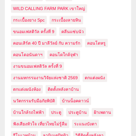
WILD CALLING FARM PARK เขาใหญ่
กระเบื้องยาง Spc
กระเบื้องลายหิน
ขนอมเฟสติวัล ครั้งที่ 9
คลีนแซ่บนัว
คอนเสิร์ต 40 ปี มาลีวัลย์ กับ ความรัก
คอนโดหรู
คอนโดอนันดาฯ
คอนโดใกล้จุฬา
งานขนอมเฟสติวัล ครั้งที่ 9
งานมหกรรมงานวิจัยแห่งชาติ 2569
ตกแต่งผนัง
ตกแต่งผนังห้อง
ติดตั้งหลังคาบ้าน
นวัตกรรมรับมือภัยพิบัติ
บ้านน็อคดาวน์
บ้านใกล้รถไฟฟ้า
ประตู
ประตูบ้าน
ฝ้าเพดาน
ฟังเสียงหัวใจ เที่ยวไทยไม่รู้ลืม
ระแนงบังตา
รีโนเวทบ้าน
ลามิเนตปิดผิว
วิธีติดตั้งหลังคา