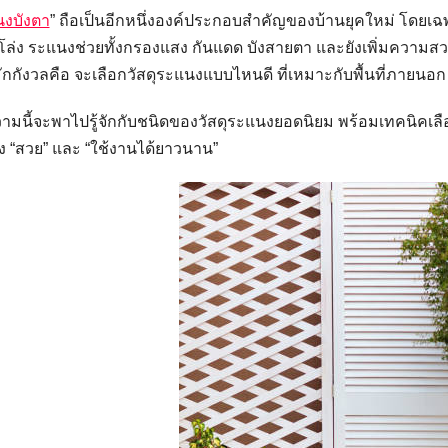
งบังตา
” ถือเป็นอีกหนึ่งองค์ประกอบสำคัญของบ้านยุคใหม่ โดยเฉ
โล่ง ระแนงช่วยทั้งกรองแสง กันแดด บังสายตา และยังเพิ่มความสวยง
ักกังวลคือ จะเลือกวัสดุระแนงแบบไหนดี ที่เหมาะกับพื้นที่ภายน
มนี้จะพาไปรู้จักกับชนิดของวัสดุระแนงยอดนิยม พร้อมเทคนิคเลือก
้ง “สวย” และ “ใช้งานได้ยาวนาน”