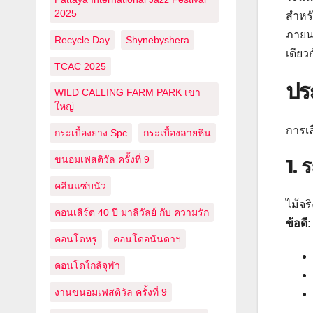
2025
สำหรั
ภายนอ
Recycle Day
Shynebyshera
เดียว
TCAC 2025
ปร
WILD CALLING FARM PARK เขา
ใหญ่
การเล
กระเบื้องยาง Spc
กระเบื้องลายหิน
ขนอมเฟสติวัล ครั้งที่ 9
1. 
คลีนแซ่บนัว
ไม้จร
คอนเสิร์ต 40 ปี มาลีวัลย์ กับ ความรัก
ข้อดี:
คอนโดหรู
คอนโดอนันดาฯ
คอนโดใกล้จุฬา
งานขนอมเฟสติวัล ครั้งที่ 9