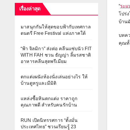
“
ระแน
เรื่องล่าสุด
โปร่ง
บ้านม
มาสนุกกันให้สุดขอบฟ้ากับเทศกาล
ดนตรี Free Festival แห่งภาคใต้
บทควา
คุณทั
“ฟ้า จิลมิกา” ส่งต่อ คลีนแซ่บนัว FIT
WITH FAH ชวน ธัญญ่า ลิ้มรสชาติ
อาหารคลีนสุดพรีเมียม
ตกแต่งผนังห้องนั่งเล่นอย่างไร ให้
บ้านดูหรูและมีมิติ
แหล่งซื้อหินตกแต่ง ราคาถูก
คุณภาพดี สำหรับคนรักบ้าน
RUN เปิดนิทรรศการ “ตั้งมั่น
ประเทศไทย” ชวนเรียนรู้ 23