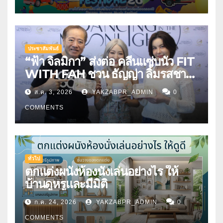
ประชาสัมพันธ์
“ฟ้า จิลมิกา” ส่งต่อ คลีนแซ่บนัว FIT
WITH FAH ชวน ธัญญ่า ลิ้มรสชาติ
อาหารคลีนสุดพรีเมียม
ส.ค. 3, 2026
YAKZABPR_ADMIN
0
COMMENTS
ทั่วไป
ตกแต่งผนังห้องนั่งเล่นอย่างไร ให้
บ้านดูหรูและมีมิติ
ก.ค. 24, 2026
YAKZABPR_ADMIN
0
COMMENTS