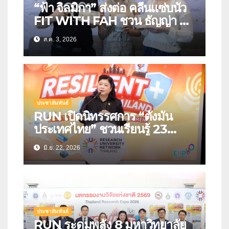
“ฟ้า จิลมิกา” ส่งต่อ คลีนแซ่บนัว
FIT WITH FAH ชวน ธัญญ่า ลิ้ม
รสชาติอาหารคลีนสุดพรีเมียม
ส.ค. 3, 2026
ประชาสัมพันธ์
RUN เปิดนิทรรศการ “ตั้งมั่น
ประเทศไทย” ชวนเรียนรู้ 23
นวัตกรรมรับมือภัยพิบัติแห่ง
มิ.ย. 22, 2026
อนาคต เปลี่ยนงานวิจัยสู่เครื่องมือ
สร้างความปลอดภัยให้ประชาชน
ประชาสัมพันธ์
RUN ระดมพลัง 8 มหาวิทยาลัย