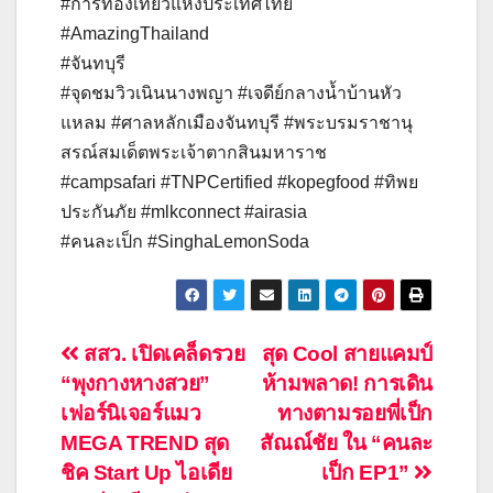
#การท่องเที่ยวแห่งประเทศไทย
#AmazingThailand
#จันทบุรี
#จุดชมวิวเนินนางพญา #เจดีย์กลางน้ำบ้านหัว
แหลม #ศาลหลักเมืองจันทบุรี #พระบรมราชานุ
สรณ์สมเด็ตพระเจ้าตากสินมหาราช
#campsafari #TNPCertified #kopegfood #ทิพย
ประกันภัย #mlkconnect #airasia
#คนละเป็ก #SinghaLemonSoda
แนะแนว
สสว. เปิดเคล็ดรวย
สุด Cool สายแคมป์
“พุงกางหางสวย”
ห้ามพลาด! การเดิน
เรื่อง
เฟอร์นิเจอร์แมว
ทางตามรอยพี่เป็ก
MEGA TREND สุด
สัณณ์ชัย ใน “คนละ
ชิค Start Up ไอเดีย
เป็ก EP1”