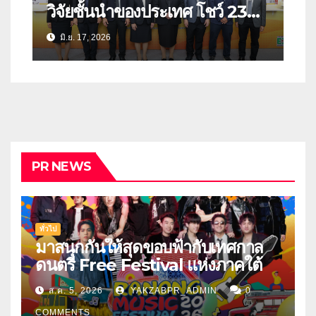
วิจัยชั้นนำของประเทศ โชว์ 23
นวัตกรรมรับมือภัยพิบัติ สร้าง
มิ.ย. 17, 2026
“ประเทศไทยที่พร้อมรับวิกฤต” ใน
งานมหกรรมงานวิจัยแห่งชาติ
2569
PR NEWS
ทั่วไป
มาสนุกกันให้สุดขอบฟ้ากับเทศกาล
ดนตรี Free Festival แห่งภาคใต้
ส.ค. 5, 2026
YAKZABPR_ADMIN
0
COMMENTS