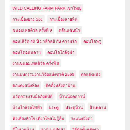
WILD CALLING FARM PARK เขาใหญ่
กระเบื้องยาง Spc
กระเบื้องลายหิน
ขนอมเฟสติวัล ครั้งที่ 9
คลีนแซ่บนัว
คอนเสิร์ต 40 ปี มาลีวัลย์ กับ ความรัก
คอนโดหรู
คอนโดอนันดาฯ
คอนโดใกล้จุฬา
งานขนอมเฟสติวัล ครั้งที่ 9
งานมหกรรมงานวิจัยแห่งชาติ 2569
ตกแต่งผนัง
ตกแต่งผนังห้อง
ติดตั้งหลังคาบ้าน
นวัตกรรมรับมือภัยพิบัติ
บ้านน็อคดาวน์
บ้านใกล้รถไฟฟ้า
ประตู
ประตูบ้าน
ฝ้าเพดาน
ฟังเสียงหัวใจ เที่ยวไทยไม่รู้ลืม
ระแนงบังตา
รีโนเวทบ้าน
ลามิเนตปิดผิว
วิธีติดตั้งหลังคา