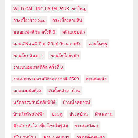
WILD CALLING FARM PARK เขาใหญ่
กระเบื้องยาง Spc
กระเบื้องลายหิน
ขนอมเฟสติวัล ครั้งที่ 9
คลีนแซ่บนัว
คอนเสิร์ต 40 ปี มาลีวัลย์ กับ ความรัก
คอนโดหรู
คอนโดอนันดาฯ
คอนโดใกล้จุฬา
งานขนอมเฟสติวัล ครั้งที่ 9
งานมหกรรมงานวิจัยแห่งชาติ 2569
ตกแต่งผนัง
ตกแต่งผนังห้อง
ติดตั้งหลังคาบ้าน
นวัตกรรมรับมือภัยพิบัติ
บ้านน็อคดาวน์
บ้านใกล้รถไฟฟ้า
ประตู
ประตูบ้าน
ฝ้าเพดาน
ฟังเสียงหัวใจ เที่ยวไทยไม่รู้ลืม
ระแนงบังตา
รีโนเวทบ้าน
ลามิเนตปิดผิว
วิธีติดตั้งหลังคา