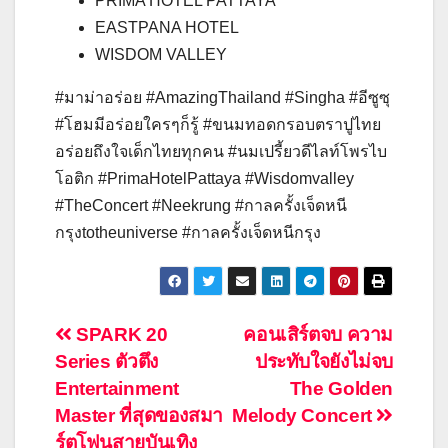
PRIMA HOTEL PATTAYA
EASTPANA HOTEL
WISDOM VALLEY
#มาม่าอร่อย #AmazingThailand #Singha #อีซูซุ
#โฮมมีอร่อยใครๆก็รู้ #ขนมทอดกรอบตราปูไทย
อร่อยถึงใจเด็กไทยทุกคน #นมเปรี้ยวดีไลท์โพรไบ
โอติก #PrimaHotelPattaya #Wisdomvalley
#TheConcert #Neekrung #กาลครั้งเจ็ดหนี
กรุงtotheuniverse #กาลครั้งเจ็ดหนีกรุง
แนะแนว
SPARK 20
คอนเสิร์ตจบ ความ
Series ตัวตึง
ประทับใจยังไม่จบ
เรื่อง
Entertainment
The Golden
Master ที่สุดของสมา
Melody Concert
ร์ตโฟนสายบันเทิง