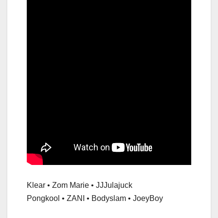
Klear • Zom Marie • JJJulajuck
Pongkool • ZANI • Bodyslam • JoeyBoy