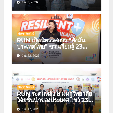
ส.ค. 3, 2026
ประชาสัมพันธ์
RUN เปิดนิทรรศการ “ตั้งมั่น
ประเทศไทย” ชวนเรียนรู้ 23
นวัตกรรมรับมือภัยพิบัติแห่ง
มิ.ย. 22, 2026
อนาคต เปลี่ยนงานวิจัยสู่เครื่องมือ
สร้างความปลอดภัยให้ประชาชน
ประชาสัมพันธ์
RUN ระดมพลัง 8 มหาวิทยาลัย
วิจัยชั้นนำของประเทศ โชว์ 23
นวัตกรรมรับมือภัยพิบัติ สร้าง
มิ.ย. 17, 2026
“ประเทศไทยที่พร้อมรับวิกฤต” ใน