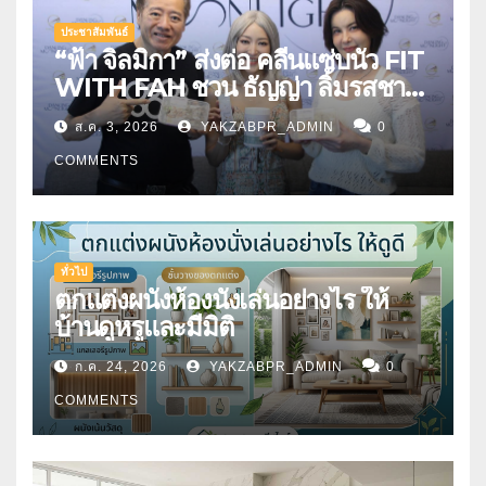
ประชาสัมพันธ์
“ฟ้า จิลมิกา” ส่งต่อ คลีนแซ่บนัว FIT
WITH FAH ชวน ธัญญ่า ลิ้มรสชาติ
อาหารคลีนสุดพรีเมียม
ส.ค. 3, 2026
YAKZABPR_ADMIN
0
COMMENTS
ทั่วไป
ตกแต่งผนังห้องนั่งเล่นอย่างไร ให้
บ้านดูหรูและมีมิติ
ก.ค. 24, 2026
YAKZABPR_ADMIN
0
COMMENTS