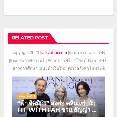
RELATED POST
copyright 2023 |
yakzabpr.com
|#เว็บประกาศข่าวฟรี
|
#ลงประกาศข่าวฟรี | #ฝากข่าวฟรี | #โพสต์ประกาศฟรี |
ข่าวการศึกษา |แนะนำเว็บใหม่ |ข่าวอสังหาริมทรัพย์
ประชาสัมพันธ์
“ฟ้า จิลมิกา” ส่งต่อ คลีนแซ่บนัว
FIT WITH FAH ชวน ธัญญ่า ลิ้ม
รสชาติอาหารคลีนสุดพรีเมียม