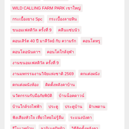
WILD CALLING FARM PARK เขาใหญ่
กระเบื้องยาง Spc
กระเบื้องลายหิน
ขนอมเฟสติวัล ครั้งที่ 9
คลีนแซ่บนัว
คอนเสิร์ต 40 ปี มาลีวัลย์ กับ ความรัก
คอนโดหรู
คอนโดอนันดาฯ
คอนโดใกล้จุฬา
งานขนอมเฟสติวัล ครั้งที่ 9
งานมหกรรมงานวิจัยแห่งชาติ 2569
ตกแต่งผนัง
ตกแต่งผนังห้อง
ติดตั้งหลังคาบ้าน
นวัตกรรมรับมือภัยพิบัติ
บ้านน็อคดาวน์
บ้านใกล้รถไฟฟ้า
ประตู
ประตูบ้าน
ฝ้าเพดาน
ฟังเสียงหัวใจ เที่ยวไทยไม่รู้ลืม
ระแนงบังตา
รีโนเวทบ้าน
ลามิเนตปิดผิว
วิธีติดตั้งหลังคา