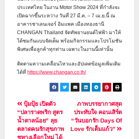
ประเทศไทย ในงาน Motor Show 2024 ที่กำลังจะ
เปิดฉากขึ้นระหว่าง วันที่ 27 มี.ค. – 7 เม.ย.นี้ ณ
อาคารชาเลนเจอร์ อิมแพค เมืองทองธานี
CHANGAN Thailand จัดทัพยานยนต์ไฟฟ้า มาให้
ได้ชมกันแบบจัดเต็ม พร้อมกิจกรรมและโปรโมชัน
พิเศษเพื่อลูกค้าทุกท่าน เฉพาะในงานนี้เท่านั้น
ติดตามความเคลื่อนไหวและอัปเดตข้อมูลเพิ่มเติม
ได้ที่
https://www.changan.co.th/
แนะแนว
ปุ้มปุ้ย เปิดตัว
ภาพบรรยากาศสุด
“ปลาราดพริก สูตร
ประทับใจ คอนเสิร์ต
เรื่อง
น้ำตาลน้อย” ลุย
“วันบอกรัก Days Of
ตลาดคนรักสุขภาพ
Love รักเต็มแก้ว”
ชูทางเลือกใหม่ ได้