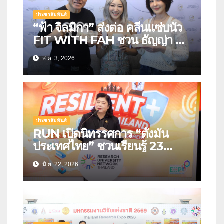
ประชาสัมพันธ์
“ฟ้า จิลมิกา” ส่งต่อ คลีนแซ่บนัว
FIT WITH FAH ชวน ธัญญ่า ลิ้ม
รสชาติอาหารคลีนสุดพรีเมียม
ส.ค. 3, 2026
ประชาสัมพันธ์
RUN เปิดนิทรรศการ “ตั้งมั่น
ประเทศไทย” ชวนเรียนรู้ 23
นวัตกรรมรับมือภัยพิบัติแห่ง
มิ.ย. 22, 2026
อนาคต เปลี่ยนงานวิจัยสู่เครื่องมือ
สร้างความปลอดภัยให้ประชาชน