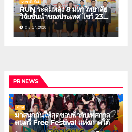
ประชาสัมพันธ์
RUN ระดมพลัง 8 มหาวิทยาลัย
วิจัยชั้นนำของประเทศ โชว์ 23
นวัตกรรมรับมือภัยพิบัติ สร้าง
มิ.ย. 17, 2026
“ประเทศไทยที่พร้อมรับวิกฤต” ใน
งานมหกรรมงานวิจัยแห่งชาติ
2569
PR NEWS
ทั่วไป
มาสนุกกันให้สุดขอบฟ้ากับเทศกาล
ดนตรี Free Festival แห่งภาคใต้