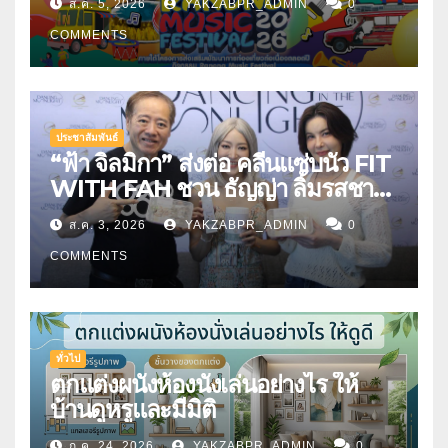
ส.ค. 5, 2026
YAKZABPR_ADMIN
0
COMMENTS
ประชาสัมพันธ์
“ฟ้า จิลมิกา” ส่งต่อ คลีนแซ่บนัว FIT
WITH FAH ชวน ธัญญ่า ลิ้มรสชาติ
อาหารคลีนสุดพรีเมียม
ส.ค. 3, 2026
YAKZABPR_ADMIN
0
COMMENTS
ทั่วไป
ตกแต่งผนังห้องนั่งเล่นอย่างไร ให้
บ้านดูหรูและมีมิติ
ก.ค. 24, 2026
YAKZABPR_ADMIN
0