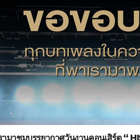
รามาชมบรรยากาศวันงานคอนเสิร์ต “ H