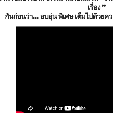
เรื่อง ”
กันก่อนว่า… อบอุ่น พิเศษ เต็มไปด้ว