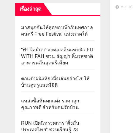
พ.ย. 10
เรื่องล่าสุด
มาสนุกกันให้สุดขอบฟ้ากับเทศกาล
ดนตรี Free Festival แห่งภาคใต้
“ฟ้า จิลมิกา” ส่งต่อ คลีนแซ่บนัว FIT
WITH FAH ชวน ธัญญ่า ลิ้มรสชาติ
อาหารคลีนสุดพรีเมียม
ตกแต่งผนังห้องนั่งเล่นอย่างไร ให้
บ้านดูหรูและมีมิติ
แหล่งซื้อหินตกแต่ง ราคาถูก
คุณภาพดี สำหรับคนรักบ้าน
RUN เปิดนิทรรศการ “ตั้งมั่น
ประเทศไทย” ชวนเรียนรู้ 23