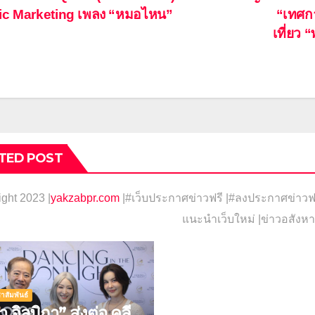
ะแนว
c Marketing เพลง “หมอไหน”
“เทศกา
อง
เที่ยว
TED POST
ight 2023 |
yakzabpr.com
|#เว็บประกาศข่าวฟรี |
#ลงประกาศข่าวฟรี
แนะนำเว็บใหม่ |ข่าวอสังหา
าสัมพันธ์
า จิลมิกา” ส่งต่อ คลี