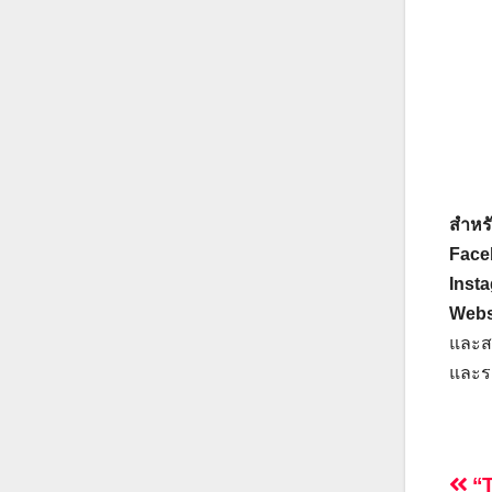
สำหรั
Face
Insta
Websi
และสา
และรา
“T