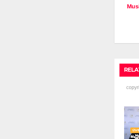
แน
Musi
เรื่
RELA
copyr
ประช
“ฟ้