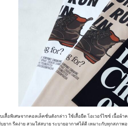
บเสื้อพิเศษจากคอลเล็คชั่นดังกล่าว ใช้เสื้อยืด โอเวอร์ไซซ์ เนื
ับยาก รีดง่าย สวมใส่สบาย ระบายอากาศได้ดี เหมาะกับทุกสภาพอา