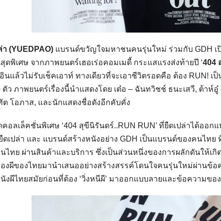
ปล่า (YUEDPAO)
แบรนด์ขวัญใจมหาชนคนรุ่นใหม่ ร่วมกับ GDH เปิดตั
์สุดพิเศษ จากภาพยนตร์เฮอเร่อคอมเมดี้ กระแสแรงส่งท้ายปี ‘
404
็คอินแล้วไม่รับเช็คเอาท์ ทางเดียวที่จะเอาชีวิตรอดคือ ต้อง RUN! เป็
 ตัว ภาพยนตร์เรื่องนี้นำแสดงโดย เต๋อ – ฉันทวิชช์ ธนะเสวี, ต้าห์อู๋
ทัต โอภาส, และนักแสดงชื่อดังอีกคับคั่ง
ยืดคอลเล็คชั่นพิเศษ ‘404 สุขีนิรันดร์..RUN RUN’ ที่ยืดเปล่าได้ออก
ยืดเปล่า และ แบรนด์สร้างหนังอย่าง GDH เป็นแบรนด์ของคนไทย ที่
ไทย ผ่านสินค้าและบริการ ซึ่งเป็นส่วนหนึ่งของการผลักดันให้เก
เรื่องผีของไทยมานำเสนออย่างสร้างสรรค์โดนใจคนรุ่นใหม่ผ่านข้อค
ังผีไทยสมัยก่อนที่ต้อง ‘วิ่งหนีผี’ มาออกแบบลายและข้อความของเ