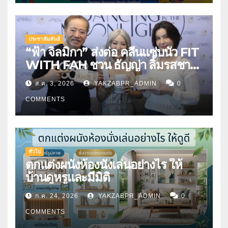
ประชาสัมพันธ์
“ฟ้า จิลมิกา” ส่งต่อ คลีนแซ่บนัว FIT
WITH FAH ชวน ธัญญ่า ลิ้มรสชาติ
อาหารคลีนสุดพรีเมียม
ส.ค. 3, 2026
YAKZABPR_ADMIN
0
COMMENTS
ทั่วไป
ตกแต่งผนังห้องนั่งเล่นอย่างไร ให้
บ้านดูหรูและมีมิติ
ก.ค. 24, 2026
YAKZABPR_ADMIN
0
COMMENTS