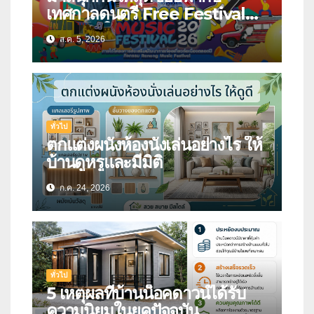
เทศกาลดนตรี Free Festival
แห่งภาคใต้
ส.ค. 5, 2026
ทั่วไป
ตกแต่งผนังห้องนั่งเล่นอย่างไร ให้
บ้านดูหรูและมีมิติ
ก.ค. 24, 2026
ทั่วไป
5 เหตุผลที่บ้านน็อคดาวน์ได้รับ
ความนิยมในยุคปัจจุบัน