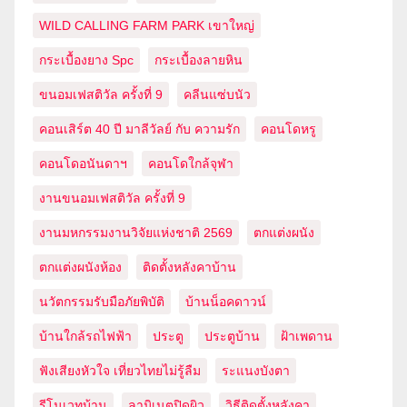
WILD CALLING FARM PARK เขาใหญ่
กระเบื้องยาง Spc
กระเบื้องลายหิน
ขนอมเฟสติวัล ครั้งที่ 9
คลีนแซ่บนัว
คอนเสิร์ต 40 ปี มาลีวัลย์ กับ ความรัก
คอนโดหรู
คอนโดอนันดาฯ
คอนโดใกล้จุฬา
งานขนอมเฟสติวัล ครั้งที่ 9
งานมหกรรมงานวิจัยแห่งชาติ 2569
ตกแต่งผนัง
ตกแต่งผนังห้อง
ติดตั้งหลังคาบ้าน
นวัตกรรมรับมือภัยพิบัติ
บ้านน็อคดาวน์
บ้านใกล้รถไฟฟ้า
ประตู
ประตูบ้าน
ฝ้าเพดาน
ฟังเสียงหัวใจ เที่ยวไทยไม่รู้ลืม
ระแนงบังตา
รีโนเวทบ้าน
ลามิเนตปิดผิว
วิธีติดตั้งหลังคา