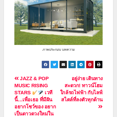
ภาพประกอบ บทความ
แนะแนว
JAZZ & POP
อยู่ง่าย เดินทาง
MUSIC RISING
สะดวก! ทาวน์โฮม
เรื่อง
STARS
เวที
ใกล้รถไฟฟ้า กับไลฟ์
นี้…เพื่อเธอ ที่มีฝัน
สไตล์ที่ลงตัวทุกด้าน
อยากโชว์ของ อยาก
เป็นดาวดวงใหม่ใน