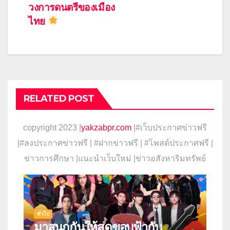
วงการดนตรีของเมือง
ไทย
RELATED POST
copyright 2023 |
yakzabpr.com
|#เว็บประกาศข่าวฟรี
|
#ลงประกาศข่าวฟรี | #ฝากข่าวฟรี | #โพสต์ประกาศฟรี |
ข่าวการศึกษา |แนะนำเว็บใหม่ |ข่าวอสังหาริมทรัพย์
ทั่วไป
มาสนุกกันให้สุดขอบฟ้ากับ