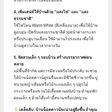
หรือกระจกเงาในห้องนั่งเล่น
4. เพิ่มเสน่ห์ให้บ้านด้วย “แสงไฟ” และ “แสง
ธรรมชาติ”
ใช้ไฟโทน Warm White (สีเหลืองนวล) เพื่อให้บ้าน
ดูอบอุ่น เปิดรับแสงธรรมชาติด้วยหน้าต่างกระจก
หรือประตูบานเลื่อน ใช้ผ้าม่านโปร่งแสง เพื่อให้
บ้านดูสว่างในเวลากลางวัน
5. จัดสวนเล็ก ๆ รอบบ้าน สร้างบรรยากาศผ่อน
คลาย
แม้พื้นที่จำกัด แต่การมีสวนหรือไม้ประดับ จะช่วย
ให้บ้านน็อคดาวน์ดูร่มรื่นและมีชีวิตชีวามากขึ้น ปู
สนามหญ้าเทียมหรือไม้ระแนงเล็ก ๆ ปลูกไม้
กระถางหรือแขวนไม้เลื้อยตามผนังบ้าน ทำมุมพัก
ผ่อนเล็ก ๆ ด้วยโต๊ะเก้าอี้สนามหรือเปลญวน
เคล็ดลับ: บ้านน็อคดาวน์จะน่าอยู่ยิ่งขึ้น ถ้าคุณ