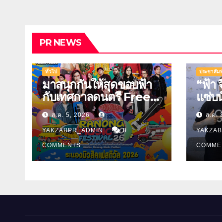
PR NEWS
ทั่วไป
ประชาสัมพ
มาสนุกกันให้สุดขอบฟ้า
“ฟ้า 
กับเทศกาลดนตรี Free
แซ่บ
Festival แห่งภาคใต้
ชวน ธ
ส.ค. 5, 2026
ส.ค. 
หารคล
YAKZABPR_ADMIN
0
YAKZA
COMMENTS
COMME