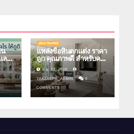
อสังหาริมทรัพย์
่น
แหล่งซื้อหินตกแต่ง ราคา
ูและมี
ถูก คุณภาพดี สำหรับคน
รักบ้าน
มิ.ย. 22, 2026
YAKZABPR_ADMIN
0
COMMENTS