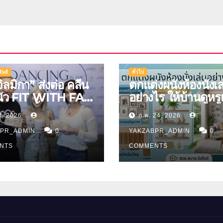
ันธ์
ทั่วไป
จิลมิกา” ส่งต่อ คลีน
ตกแต่งผนังห้องนั่งเล
นัว FIT WITH FAH
อย่างไร ให้บ้านดูหร
ัญญ่า ลิ้มรสชาติอา
มิติ
3, 2026
ก.ค. 24, 2026
ีนสุดพรีเมียม
BPR_ADMIN
0
YAKZABPR_ADMIN
0
NTS
COMMENTS