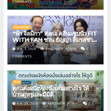
COMMENTS
ประชาสัมพันธ์
“ฟ้า จิลมิกา” ส่งต่อ คลีนแซ่บนัว FIT
WITH FAH ชวน ธัญญ่า ลิ้มรสชาติ
อาหารคลีนสุดพรีเมียม
ส.ค. 3, 2026
YAKZABPR_ADMIN
0
COMMENTS
ทั่วไป
ตกแต่งผนังห้องนั่งเล่นอย่างไร ให้
บ้านดูหรูและมีมิติ
ก.ค. 24, 2026
YAKZABPR_ADMIN
0