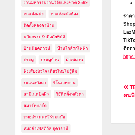
งานมหกรรมงานวิจัยแห่งชาติ 2569
ตกแต่งผนัง
ตกแต่งผนังห้อง
ราคาด
Shope
ติดตั้งหลังคาบ้าน
LazMa
นวัตกรรมรับมือภัยพิบัติ
TikT
ติดต
บ้านน็อคดาวน์
บ้านใกล้รถไฟฟ้า
http
ประตู
ประตูบ้าน
ฝ้าเพดาน
ฟังเสียงหัวใจ เที่ยวไทยไม่รู้ลืม
ระแนงบังตา
รีโนเวทบ้าน
แน
TE
ลามิเนตปิดผิว
วิธีติดตั้งหลังคา
คนพิ
เรื่
สมาร์ทบอร์ด
หมอลำ+ดนตรีร่วมสมัย
หมอลำเฟสติวัล อุดรธานี