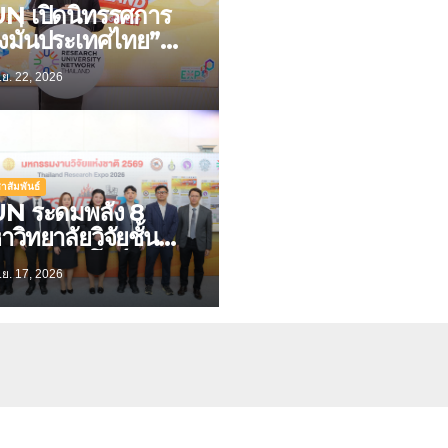
N เปิดนิทรรศการ
ั้งมั่นประเทศไทย”
เรียนรู้ 23
.ย. 22, 2026
ตกรรมรับมือภัยพิบัติ
่งอนาคต เปลี่ยนงาน
ัยสู่เครื่องมือสร้าง
ามปลอดภัยให้
ะชาชน
าสัมพันธ์
N ระดมพลัง 8
าวิทยาลัยวิจัยชั้นนำ
งประเทศ โชว์ 23
.ย. 17, 2026
ตกรรมรับมือภัยพิบัติ
้าง “ประเทศไทยที่
้อมรับวิกฤต” ในงาน
กรรมงานวิจัยแห่ง
ติ 2569