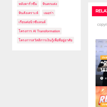
หลังคารั่วซึม
หินตกแต่ง
RELA
หินสังเคราะห์
เฌอร่า
เรียนต่อนิวซีแลนด์
copyr
โครงการ AI Transformation
โครงการสวัสดิการเงินกู้เพื่อที่อยู่อาศัย
ประช
“ฟ้
นแ
FA
ส.
รส
พรี
ประช