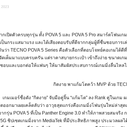
, 2023
ากเปิดตัวครบทุกรุ่น ทั้ง POVA 5 และ POVA 5 Pro สมาร์ตโฟนเกม
ป็นกระแสมาแรง และได้เสียงตอบรับที่ดีจากกลุ่มผู้ที่ชื่นชอบการ
กันว่า TECNO POVA 5 Series คือตัวเลือกที่ตอบโจทย์คอเกมได้ดีที่ส
ี่จัดเต็มมาแบบครบครัน แต่ราคาสบายกระเป๋า เข้าถึงง่าย ขนาดเกมเ
่นชอบและบอกต่อให้แฟนๆ ให้มาสัมผัสประสบการณ์เกมมิ่งลื่นไหลไม
กิตงาย พาแก้มโตคว้า MVP ด้วย TE
อร์ชื่อดัง “กิตงาย” จับมือคู่จิ้น “แก้มโต” ลง Rank คู่ในเกม
ตออกมาเผยเคล็ดลับว่า อาวุธสุดแกร่งคือเกมมิ่งโฟนรุ่นใหม่ล่าสุดแ
ากรุ่น POVA 5 ที่เป็น Panther Engine 3.0 ทำให้ภาพสวยสมจริง กร
5G ชิปเซตเกมมิ่งจาก MediaTek ที่มีประสิทธิภาพสูง ประมวลผลได้อย่า