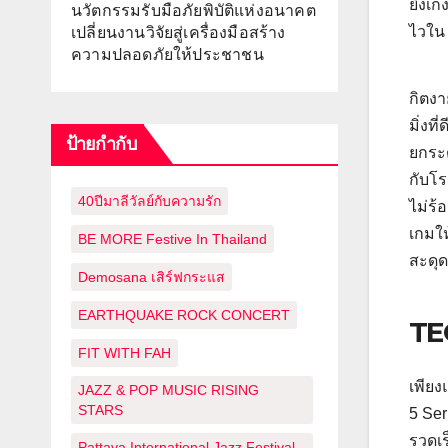
ยิ่งเ
นวัตกรรมรับมือภัยพิบัติแห่งอนาคต
ไวใน 
เปลี่ยนงานวิจัยสู่เครื่องมือสร้าง
ความปลอดภัยให้ประชาชน
กิตงา
มิ่งท
ป้ายกำกับ
ยกระด
กับโร
40ปีมาลีวัลย์กับความรัก
ไม่ร้
เกมให
BE MORE Festive In Thailand
สะดุด
Demosana เสิร์ฟกระแส
EARTHQUAKE ROCK CONCERT
TEC
FIT WITH FAH
เพียง
JAZZ & POP MUSIC RISING
STARS
5 Ser
รวดเร
Pattaya International Jazz Festival