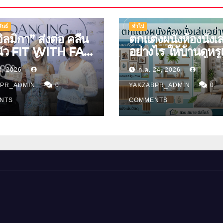
ันธ์
ทั่วไป
จิลมิกา” ส่งต่อ คลีน
ตกแต่งผนังห้องนั่งเล
นัว FIT WITH FAH
อย่างไร ให้บ้านดูหร
ัญญ่า ลิ้มรสชาติอา
มิติ
3, 2026
ก.ค. 24, 2026
ีนสุดพรีเมียม
BPR_ADMIN
0
YAKZABPR_ADMIN
0
NTS
COMMENTS