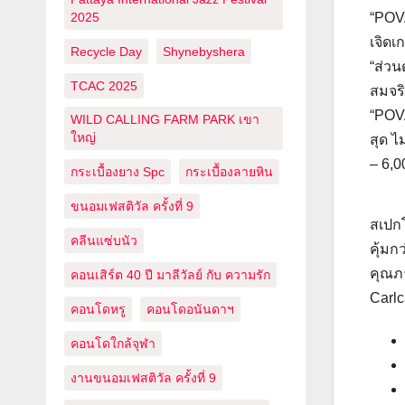
“POVA
2025
เจิดเ
Recycle Day
Shynebyshera
“ส่วน
TCAC 2025
สมจริ
“POVA
WILD CALLING FARM PARK เขา
ใหญ่
สุด ไ
– 6,0
กระเบื้องยาง Spc
กระเบื้องลายหิน
ขนอมเฟสติวัล ครั้งที่ 9
สเปก
คลีนแซ่บนัว
คุ้มก
คุณภา
คอนเสิร์ต 40 ปี มาลีวัลย์ กับ ความรัก
Carlc
คอนโดหรู
คอนโดอนันดาฯ
คอนโดใกล้จุฬา
งานขนอมเฟสติวัล ครั้งที่ 9