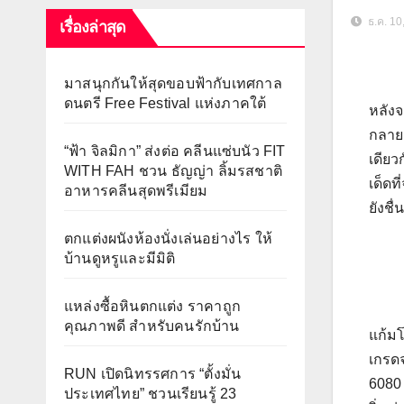
ธ.ค. 10
เรื่องล่าสุด
มาสนุกกันให้สุดขอบฟ้ากับเทศกาล
ดนตรี Free Festival แห่งภาคใต้
หลังจ
กลายเ
“ฟ้า จิลมิกา” ส่งต่อ คลีนแซ่บนัว FIT
เดียว
WITH FAH ชวน ธัญญ่า ลิ้มรสชาติ
เด็ดท
อาหารคลีนสุดพรีเมียม
ยังชื
ตกแต่งผนังห้องนั่งเล่นอย่างไร ให้
บ้านดูหรูและมีมิติ
แหล่งซื้อหินตกแต่ง ราคาถูก
เกมเม
คุณภาพดี สำหรับคนรักบ้าน
แก้มโ
เกรดจ
RUN เปิดนิทรรศการ “ตั้งมั่น
6080 
ประเทศไทย” ชวนเรียนรู้ 23