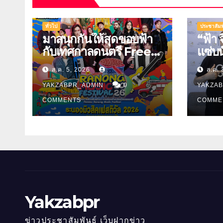
ทั่วไป
ประชาสัมพ
มาสนุกกันให้สุดขอบฟ้า
“ฟ้า 
กับเทศกาลดนตรี Free
แซ่บ
Festival แห่งภาคใต้
ชวน ธ
ส.ค. 5, 2026
ส.ค. 
หารคล
YAKZABPR_ADMIN
0
YAKZA
COMMENTS
COMME
Yakzabpr
ข่าวประชาสัมพันธ์ เว็บฝากข่าว