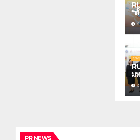
RU
“ต
ชวน
มิ
นวั
แห
วิจ
คว
ปร
ประช
RU
มห
ขอ
มิ
นวั
สร
พร
มห
ชา
PR NEWS