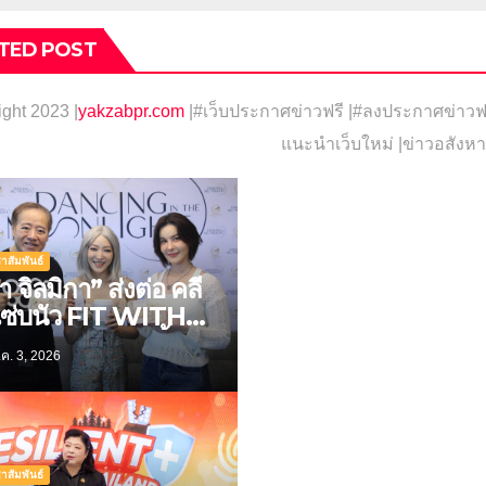
TED POST
ight 2023 |
yakzabpr.com
|#เว็บประกาศข่าวฟรี |
#ลงประกาศข่าวฟรี
แนะนำเว็บใหม่ |ข่าวอสังหา
าสัมพันธ์
า จิลมิกา” ส่งต่อ คลี
ซ่บนัว FIT WITH
H ชวน ธัญญ่า ลิ้ม
ค. 3, 2026
ชาติอาหารคลีนสุด
เมียม
าสัมพันธ์