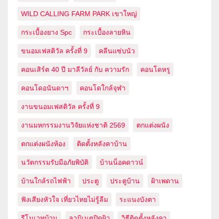
WILD CALLING FARM PARK เขาใหญ่
กระเบื้องยาง Spc
กระเบื้องลายหิน
ขนอมเฟสติวัล ครั้งที่ 9
คลีนแซ่บนัว
คอนเสิร์ต 40 ปี มาลีวัลย์ กับ ความรัก
คอนโดหรู
คอนโดอนันดาฯ
คอนโดใกล้จุฬา
งานขนอมเฟสติวัล ครั้งที่ 9
งานมหกรรมงานวิจัยแห่งชาติ 2569
ตกแต่งผนัง
ตกแต่งผนังห้อง
ติดตั้งหลังคาบ้าน
นวัตกรรมรับมือภัยพิบัติ
บ้านน็อคดาวน์
บ้านใกล้รถไฟฟ้า
ประตู
ประตูบ้าน
ฝ้าเพดาน
ฟังเสียงหัวใจ เที่ยวไทยไม่รู้ลืม
ระแนงบังตา
รีโนเวทบ้าน
ลามิเนตปิดผิว
วิธีติดตั้งหลังคา