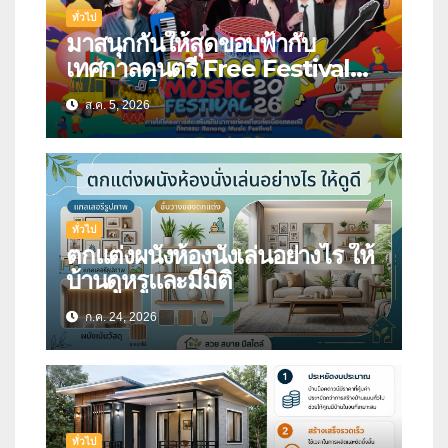
ทั่วไป
มาสนุกกันให้สุดขอบฟ้ากับ
เทศกาลดนตรี Free Festival
แห่งภาคใต้
ส.ค. 5, 2026
ทั่วไป
ตกแต่งผนังห้องนั่งเล่นอย่างไร ให้
บ้านดูหรูและมีมิติ
ก.ค. 24, 2026
ทั่วไป