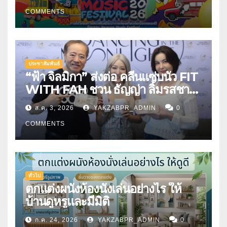
COMMENTS
ประชาสัมพันธ์
“ฟ้า จิลมิกา” ส่งต่อ คลีนแซ่บนัว FIT
WITH FAH ชวน ธัญญ่า ลิ้มรสชาติ
อาหารคลีนสุดพรีเมียม
ส.ค. 3, 2026
YAKZABPR_ADMIN
0
COMMENTS
ทั่วไป
ตกแต่งผนังห้องนั่งเล่นอย่างไร ให้
บ้านดูหรูและมีมิติ
ก.ค. 24, 2026
YAKZABPR_ADMIN
0