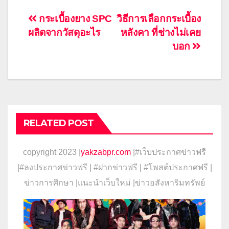
แนะแนว
กระเบื้องยาง SPC
วิธีการเลือกกระเบื้อง
ผลิตจากวัสดุอะไร
หลังคา ที่ช่างไม่เคย
เรื่อง
บอก
RELATED POST
copyright 2023 |
yakzabpr.com
|#เว็บประกาศข่าวฟรี
|
#ลงประกาศข่าวฟรี | #ฝากข่าวฟรี | #โพสต์ประกาศฟรี |
ข่าวการศึกษา |แนะนำเว็บใหม่ |ข่าวอสังหาริมทรัพย์