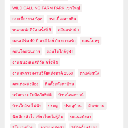
WILD CALLING FARM PARK เขาใหญ่
กระเบื้องยาง Spc
กระเบื้องลายหิน
ขนอมเฟสติวัล ครั้งที่ 9
คลีนแซ่บนัว
คอนเสิร์ต 40 ปี มาลีวัลย์ กับ ความรัก
คอนโดหรู
คอนโดอนันดาฯ
คอนโดใกล้จุฬา
งานขนอมเฟสติวัล ครั้งที่ 9
งานมหกรรมงานวิจัยแห่งชาติ 2569
ตกแต่งผนัง
ตกแต่งผนังห้อง
ติดตั้งหลังคาบ้าน
นวัตกรรมรับมือภัยพิบัติ
บ้านน็อคดาวน์
บ้านใกล้รถไฟฟ้า
ประตู
ประตูบ้าน
ฝ้าเพดาน
ฟังเสียงหัวใจ เที่ยวไทยไม่รู้ลืม
ระแนงบังตา
รีโนเวทบ้าน
ลามิเนตปิดผิว
วิธีติดตั้งหลังคา