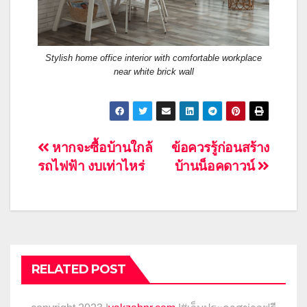
Stylish home office interior with comfortable workplace
near white brick wall
แนะแนว
หากจะซื้อบ้านใกล้
ข้อควรรู้ก่อนสร้าง
รถไฟฟ้า งบเท่าไหร่
บ้านน็อคดาวน์
เรื่อง
RELATED POST