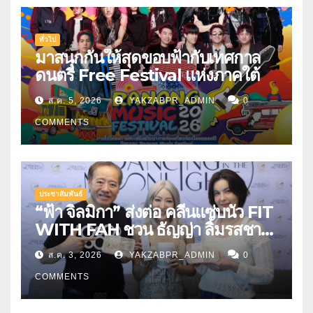
ทั่วไป
มาสนุกกันให้สุดขอบฟ้ากับเทศกาล
ดนตรี Free Festival แห่งภาคใต้
ส.ค. 5, 2026
YAKZABPR_ADMIN
0
COMMENTS
ประชาสัมพันธ์
“ฟ้า จิลมิกา” ส่งต่อ คลีนแซ่บนัว FIT
WITH FAH ชวน ธัญญ่า ลิ้มรสชาติ
อาหารคลีนสุดพรีเมียม
ส.ค. 3, 2026
YAKZABPR_ADMIN
0
COMMENTS