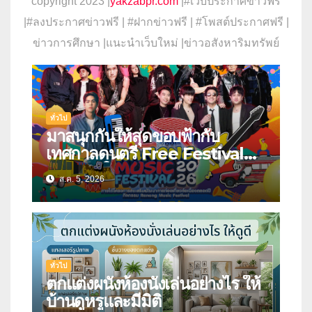
copyright 2023 |
yakzabpr.com
|#เว็บประกาศข่าวฟรี
|
#ลงประกาศข่าวฟรี | #ฝากข่าวฟรี | #โพสต์ประกาศฟรี |
ข่าวการศึกษา |แนะนำเว็บใหม่ |ข่าวอสังหาริมทรัพย์
ทั่วไป
มาสนุกกันให้สุดขอบฟ้ากับ
เทศกาลดนตรี Free Festival
แห่งภาคใต้
ส.ค. 5, 2026
ทั่วไป
ตกแต่งผนังห้องนั่งเล่นอย่างไร ให้
บ้านดูหรูและมีมิติ